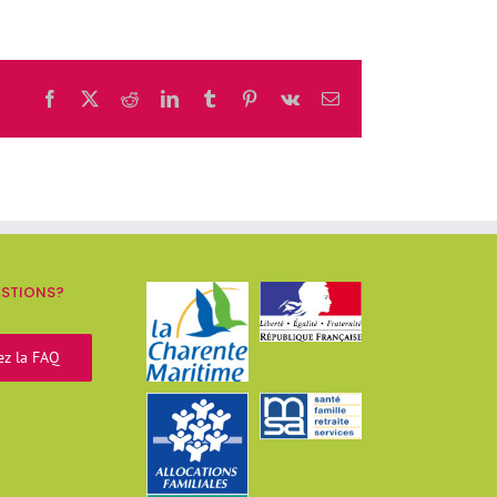
Facebook
X
Reddit
LinkedIn
Tumblr
Pinterest
Vk
Email
ESTIONS?
ez la FAQ