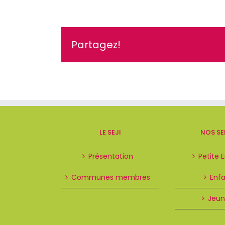
régler
ma
facture?
Partagez!
LE SEJI
NOS SE
Présentation
Petite 
Communes membres
Enf
Jeun