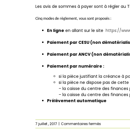
Les avis de sommes à payer sont à régler au T
Cinq modes de règlement, vous sont proposés :
En ligne
en allant sur le site
https://www
Paiement par CESU (non dématérialisé
Paiement par ANCV (non dématérialis
Paiement par numéraire :
si la pièce justifiant la créance à
si la pièce ne dispose pas de cett
– la caisse du centre des finances
– la caisse du centre des finances
Prélèvement automatique
sur
7 juillet , 2017
|
Commentaires fermés
Comment