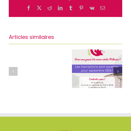
Facebook
X
Reddit
LinkedIn
Tumblr
Pinterest
Vk
Email
Articles similaires