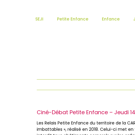
Passer
au
contenu
SEJI
Petite Enfance
Enfance
Ciné-Débat Petite Enfance – Jeudi 1
Les Relais Petite Enfance du territoire de la 
imbattables », réalisé en 2018. Celui-ci met e