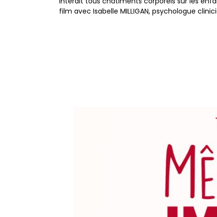
interdit tous châtiments corporels sur les enfa
film avec Isabelle MILLIGAN, psychologue clinic