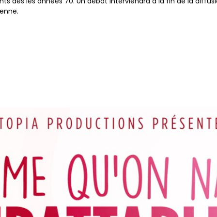
nts dès les années 70. Un débat interviendra à la fin de la diffus
ienne.