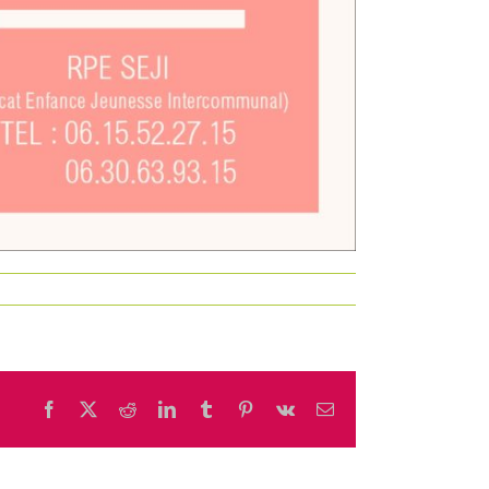
Facebook
X
Reddit
LinkedIn
Tumblr
Pinterest
Vk
Email