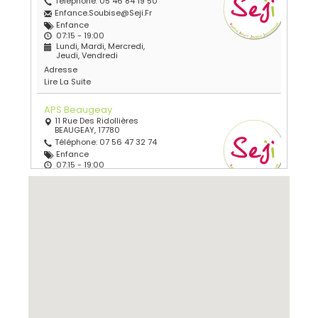
Téléphone: 05 46 84 19 50
Enfance.soubise@seji.fr
Enfance
07:15 - 19:00
Lundi, Mardi, Mercredi,
Jeudi, Vendredi
Adresse
Lire La Suite
APS Beaugeay
11 Rue Des Ridollières
BEAUGEAY, 17780
Téléphone: 07 56 47 32 74
Enfance
07:15 - 19:00
Lundi, Mardi, Jeudi,
Vendredi
Adresse
Lire La Suite
APS Champagne
Rue Des Écoles
Champagne, 17620
Téléphone: 05 46 97 07 99
Enfance
07:15 - 19:00
Lundi, Mardi, Jeudi,
Vendredi