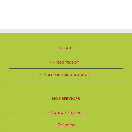
Lire La Suite
Le Nid aux Câlins
2 Bis Chemin De La Garenne
Echillais, 17620
Téléphone: 05 46 83 06 57
Petite Enfance
07:30 - 19:00
Lundi, Mardi, Mercredi,
Jeudi, Vendredi
LE SEJI
Adresse
Lire La Suite
Présentation
Les Mininous
Communes membres
Allée Des Battages
Saint Agnant, 17620
Téléphone: 07.81.33.39.76
Lesmininous@outlook.fr
Petite Enfance
07:30 - 19:00
NOS SERVICES
Lundi, Mardi, Mercredi,
Jeudi, Vendredi
Adresse
Petite Enfance
Local Ados Echillais
Enfance
5, Rue De L'église - Salle Gardette
17620, Echillais