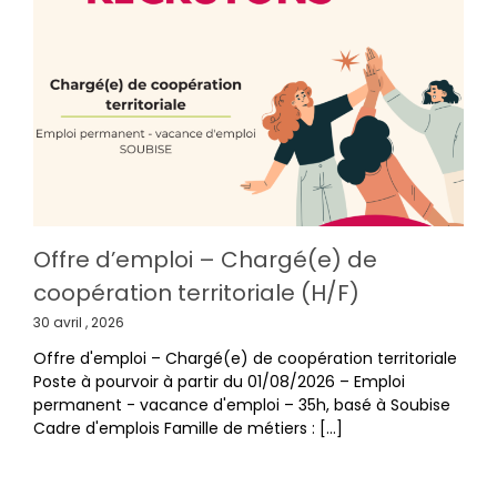
Saint-Nazaire-Sur-Charente, 17780
Enfance
07:15 - 19:00
Lundi, Mardi, Jeudi,
Vendredi
Adresse
Lire La Suite
APS Saint-Agnant
Rue De La Poste
St Agnant, 17620
Enfance
07:15 - 19:00
Lundi, Mardi, Mercredi,
Offre d’emploi – Chargé(e) de
Jeudi, Vendredi
coopération territoriale (H/F)
Adresse
Lire La Suite
30 avril , 2026
Crèche Mélusine
Offre d'emploi – Chargé(e) de coopération territoriale
4 Rue Maurice Ponte
Poste à pourvoir à partir du 01/08/2026 – Emploi
ST JEAN D’ANGLE, 17620
permanent - vacance d'emploi – 35h, basé à Soubise
Téléphone: 05 46 84 53 24
Petite Enfance
Cadre d'emplois Famille de métiers : [...]
07:30 - 19:00
Lundi, Mardi, Mercredi,
Jeudi, Vendredi
Adresse