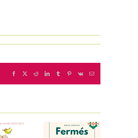
Facebook
X
Reddit
LinkedIn
Tumblr
Pinterest
Vk
Email