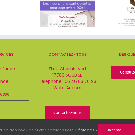
RVICES
CONTACTEZ-NOUS
DES QU
Enfance
ZI du Chemin Vert
Consult
17780 SOUBISE
ance
Téléphone :
05 46 83 76 93
Web :
Accueil
esse
Contactez-nous
ilise des cookies et des services tiers.
Réglages
J'accepte