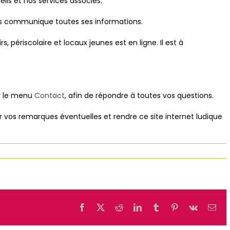
ils et nos services associés.
 communique toutes ses informations.
rs, périscolaire et locaux jeunes est en ligne. Il est à
ur le menu
Contact
, afin de répondre à toutes vos questions.
nir vos remarques éventuelles et rendre ce site internet ludique
Facebook
X
Reddit
LinkedIn
Tumblr
Pinterest
Vk
Ema