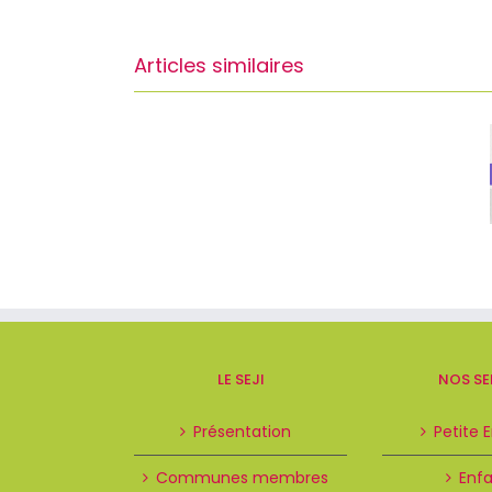
Articles similaires
LE SEJI
NOS SE
Présentation
Petite 
Communes membres
Enf