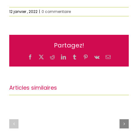
12 janvier , 2022
|
0 commentaire
Partagez!
Facebook
X
Reddit
LinkedIn
Tumblr
Pinterest
Vk
Email
Articles similaires