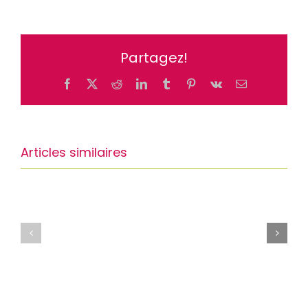
Partagez!
Facebook
X
Reddit
LinkedIn
Tumblr
Pinterest
Vk
Email
Articles similaires