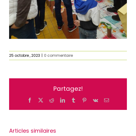
25 octobre , 2023
|
0 commentaire
Partagez!
Facebook
X
Reddit
LinkedIn
Tumblr
Pinterest
Vk
Email
Articles similaires